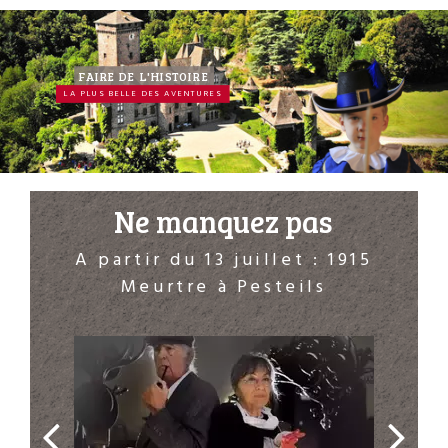
FAIRE DE L'HISTOIRE
700 ANS D'HISTOIRE
LA PLUS BELLE DES AVENTURES
Ne manquez pas
A partir du 13 juillet : 1915
A p
Meurtre à Pesteils
LesC