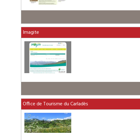
Imagite
Office de Tourisme du Carladès