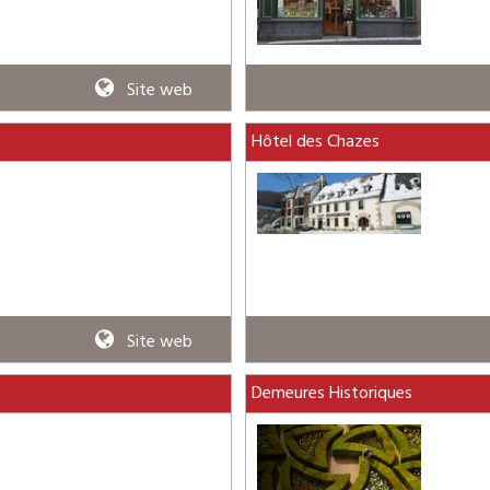
Site web
Hôtel des Chazes
Site web
Demeures Historiques