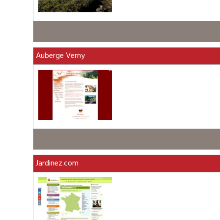
Auberge Verny
Jardinez.com