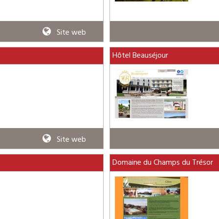
Site web
Hôtel Beauséjour
Site web
Domaine du Champs du Trésor