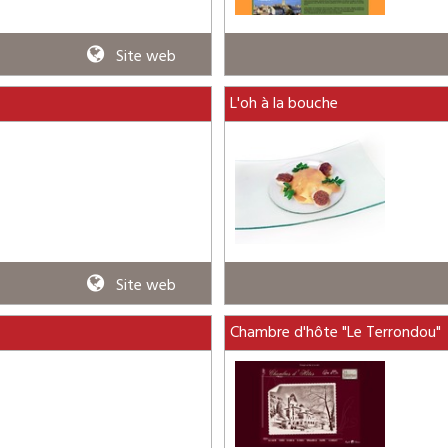
Site web
L'oh à la bouche
Site web
Chambre d'hôte "Le Terrondou"