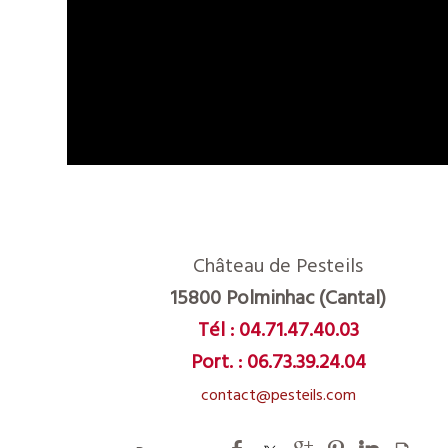
Château de Pesteils
15800 Polminhac (Cantal)
Tél :
04.71.47.40.03
Port. :
06.73.39.24.04
contact@pesteils.com